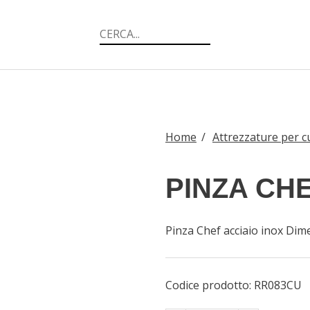
Home
/
Attrezzature per c
PINZA CH
Pinza Chef acciaio inox Dim
Codice prodotto:
RR083CU