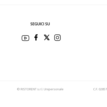
SEGUICI SU
© RISTORENT s.r.l. Unipersonale
C.F. 0285