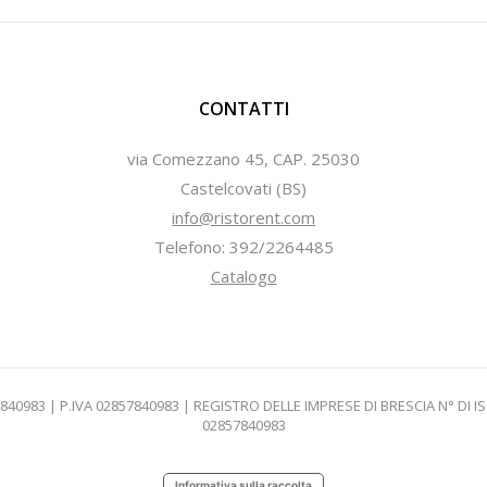
CONTATTI
via Comezzano 45, CAP. 25030
Castelcovati (BS)
info@ristorent.com
Telefono: 392/2264485
Catalogo
7840983 | P.IVA 02857840983 | REGISTRO DELLE IMPRESE DI BRESCIA N° DI I
02857840983
Informativa sulla raccolta