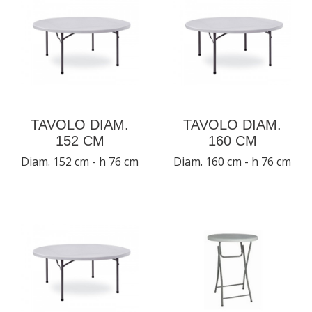
TAVOLO DIAM.
TAVOLO DIAM.
152 CM
160 CM
Diam. 152 cm - h 76 cm
Diam. 160 cm - h 76 cm