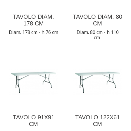
TAVOLO DIAM.
TAVOLO DIAM. 80
178 CM
CM
Diam. 178 cm - h 76 cm
Diam. 80 cm - h 110
cm
TAVOLO 91X91
TAVOLO 122X61
CM
CM