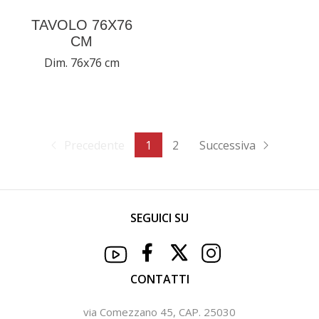
TAVOLO 76X76
CM
Dim. 76x76 cm
Precedente
1
2
Successiva
SEGUICI SU
CONTATTI
via Comezzano 45, CAP. 25030