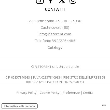
CONTATTI
via Comezzano 45, CAP. 25030
Castelcovati (BS)
info@ristorent.com
Telefono: 392/2264485
Catalogo
© RISTORENT s.r.l. Unipersonale
C.F. 02857840983 | P.IVA 02857840983 | REGISTRO DELLE IMPRESE DI
BRESCIA N° DI ISCRIZIONE: 02857840983
Privacy Policy
|
Cookie Policy
|
Preferenze
|
Credits
Informativa sulla raccolta