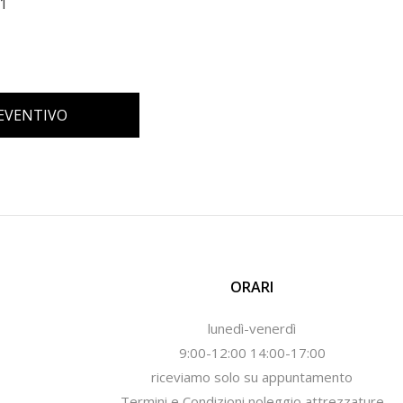
1
REVENTIVO
ORARI
lunedì-venerdì
9:00-12:00 14:00-17:00
riceviamo solo su appuntamento
Termini e Condizioni noleggio attrezzature