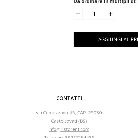
Da ordinare in multipli di:
AGGIUNGI AL P
CONTATTI
via Comezzano 45, CAP. 25030
Castelcovati (BS)
info@ristorent.com
Telefono: 392/2264485