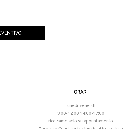
REVENTIVO
ORARI
lunedì-venerdì
9:00-12:00 14:00-17:00
riceviamo solo su appuntamento
Termini e Condizioni noleggio attrezzature