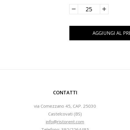
AGGIUNGI AL P
CONTATTI
via Comezzano 45, CAP. 25030
Castelcovati (BS)
info@ristorent.com
Telefono: 392/2264485