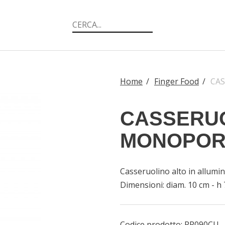
Home
/
Finger Food
/
CA
CASSERU
MONOPOR
Casseruolino alto in allum
Dimensioni: diam. 10 cm - h
Codice prodotto:
RR090CU